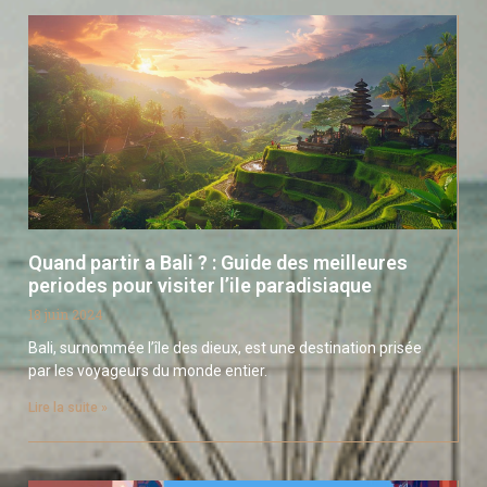
Quand partir a Bali ? : Guide des meilleures
periodes pour visiter l’ile paradisiaque
18 juin 2024
Bali, surnommée l’île des dieux, est une destination prisée
par les voyageurs du monde entier.
Lire la suite »