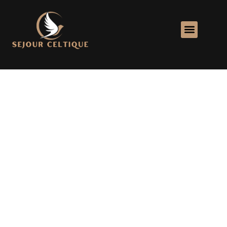
Votre guide ultime pour
des voyages inoubliables
Découvrez Sejourceltique, votre source d’inspiration pour
des voyages mémorables. Explorez nos guides détaillés sur
les meilleures destinations, conseils pratiques, et
recommandations pour des expériences uniques à travers le